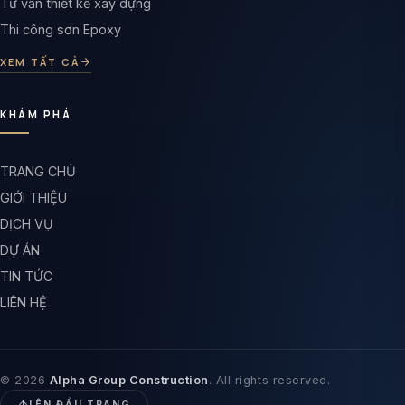
Tư vấn thiết kế xây dựng
Thi công sơn Epoxy
XEM TẤT CẢ
KHÁM PHÁ
TRANG CHỦ
GIỚI THIỆU
DỊCH VỤ
DỰ ÁN
TIN TỨC
LIÊN HỆ
© 2026
Alpha Group Construction
. All rights reserved.
Z
LÊN ĐẦU TRANG