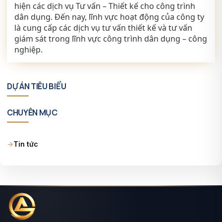
hiện các dịch vụ Tư vấn – Thiết kế cho công trình
dân dụng. Đến nay, lĩnh vực hoạt động của công ty
là cung cấp các dịch vụ tư vấn thiết kế và tư vấn
giám sát trong lĩnh vực công trình dân dụng – công
nghiệp.
SƠN EPOXY
SƠN EPOXY
SƠN EPOXY
SƠN EPOXY
DỰ ÁN TIÊU BIỂU
Thi Công Sơn Epoxy Sàn Nhà Xưởng Vinatex Bình
Thi công bãi đỗ xe Resort Alma – Cam Lâm, Khánh
Thi công sàn epoxy tự san phẳng – Shop Quần Áo
Thi Công Sàn PU 6mm Bệnh Viện FV Quận 7, TP. Hồ
SƠN EPOXY
Định
Thi công sơn sàn Epoxy nhà máy dược ViDiPha
Hòa
Quận 3, TP. Hồ Chí Minh
Chí Minh
CHUYÊN MỤC
Tin tức