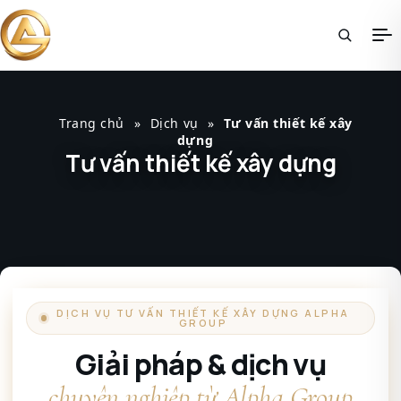
Trang chủ
»
Dịch vụ
»
Tư vấn thiết kế xây
dựng
Tư vấn thiết kế xây dựng
DỊCH VỤ TƯ VẤN THIẾT KẾ XÂY DỰNG ALPHA
GROUP
Giải pháp & dịch vụ
chuyên nghiệp từ Alpha Group